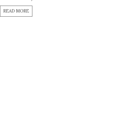
READ MORE
LE VOYAGE DE LITTLE
BUDDHA
12 JUIN 2023
11 COMMENTS
BY MAMAF