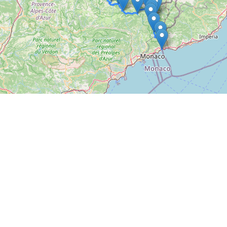
Leaflet
, ©
OpenStreetMap
contributeurs/contributrices